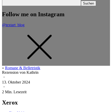
Follow me on Instagram
@textart_blog
«
Romane & Belletristik
Rezension von
Kathrin
・
13. Oktober 2024
・
2
Min. Lesezeit
Xerox