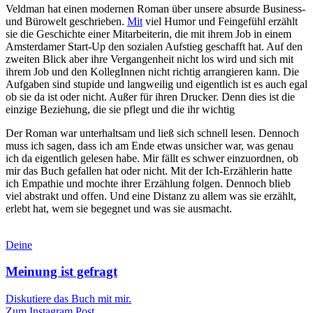
Veldman hat einen modernen Roman über unsere absurde Business-
und Bürowelt geschrieben.
Mit
viel Humor und Feingefühl erzählt
sie die Geschichte einer Mitarbeiterin, die mit ihrem Job in einem
Amsterdamer Start-Up den sozialen Aufstieg geschafft hat. Auf den
zweiten Blick aber ihre Vergangenheit nicht los wird und sich mit
ihrem Job und den KollegInnen nicht richtig arrangieren kann. Die
Aufgaben sind stupide und langweilig und eigentlich ist es auch egal
ob sie da ist oder nicht. Außer für ihren Drucker. Denn dies ist die
einzige Beziehung, die sie pflegt und die ihr wichtig
Der Roman war unterhaltsam und ließ sich schnell lesen. Dennoch
muss ich sagen, dass ich am Ende etwas unsicher war, was genau
ich da eigentlich gelesen habe. Mir fällt es schwer einzuordnen, ob
mir das Buch gefallen hat oder nicht. Mit der Ich-Erzählerin hatte
ich Empathie und mochte ihrer Erzählung folgen. Dennoch blieb
viel abstrakt und offen. Und eine Distanz zu allem was sie erzählt,
erlebt hat, wem sie begegnet und was sie ausmacht.
Deine
Meinung ist gefragt
Diskutiere das Buch mit mir.
Zum Instagram Post