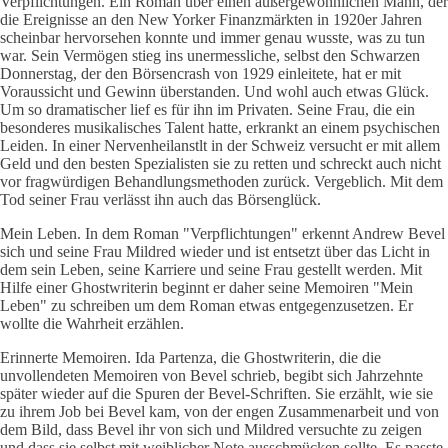
Verpflichtungen. Ein Roman über einen außergewöhnlichen Mann, der
die Ereignisse an den New Yorker Finanzmärkten in 1920er Jahren
scheinbar hervorsehen konnte und immer genau wusste, was zu tun
war. Sein Vermögen stieg ins unermessliche, selbst den Schwarzen
Donnerstag, der den Börsencrash von 1929 einleitete, hat er mit
Voraussicht und Gewinn überstanden. Und wohl auch etwas Glück.
Um so dramatischer lief es für ihn im Privaten. Seine Frau, die ein
besonderes musikalisches Talent hatte, erkrankt an einem psychischen
Leiden. In einer Nervenheilanstlt in der Schweiz versucht er mit allem
Geld und den besten Spezialisten sie zu retten und schreckt auch nicht
vor fragwürdigen Behandlungsmethoden zurück. Vergeblich. Mit dem
Tod seiner Frau verlässt ihn auch das Börsenglück.
Mein Leben. In dem Roman "Verpflichtungen" erkennt Andrew Bevel
sich und seine Frau Mildred wieder und ist entsetzt über das Licht in
dem sein Leben, seine Karriere und seine Frau gestellt werden. Mit
Hilfe einer Ghostwriterin beginnt er daher seine Memoiren "Mein
Leben" zu schreiben um dem Roman etwas entgegenzusetzen. Er
wollte die Wahrheit erzählen.
Erinnerte Memoiren. Ida Partenza, die Ghostwriterin, die die
unvollendeten Memoiren von Bevel schrieb, begibt sich Jahrzehnte
später wieder auf die Spuren der Bevel-Schriften. Sie erzählt, wie sie
zu ihrem Job bei Bevel kam, von der engen Zusammenarbeit und von
dem Bild, dass Bevel ihr von sich und Mildred versuchte zu zeigen
und dass sie selbst mit weiblicher Note ausschmücken sollte. Es passte