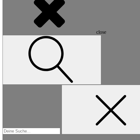
close
Suchen
nach: