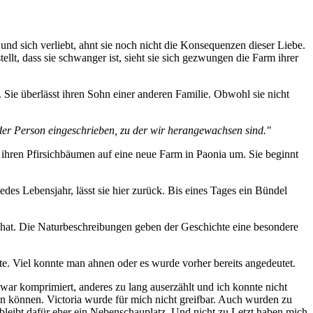
t und sich verliebt, ahnt sie noch nicht die Konsequenzen dieser Liebe.
tellt, dass sie schwanger ist, sieht sie sich gezwungen die Farm ihrer
. Sie überlässt ihren Sohn einer anderen Familie. Obwohl sie nicht
 der Person eingeschrieben, zu der wir herangewachsen sind."
it ihren Pfirsichbäumen auf eine neue Farm in Paonia um. Sie beginnt
edes Lebensjahr, lässt sie hier zurück. Bis eines Tages ein Bündel
rt hat. Die Naturbeschreibungen geben der Geschichte eine besondere
. Viel konnte man ahnen oder es wurde vorher bereits angedeutet.
 war komprimiert, anderes zu lang auserzählt und ich konnte nicht
en können. Victoria wurde für mich nicht greifbar. Auch wurden zu
leibt dafür eher ein Nebenschauplatz. Und nicht zu Letzt haben mich