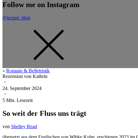
Follow me on Instagram
@textart_blog
«
Romane & Belletristik
Rezension von
Kathrin
・
24. September 2024
・
5
Min. Lesezeit
So weit der Fluss uns trägt
von
Shelley Read
übersetzt aus dem Englischen von Wibke Kuhn, erschienen 2023 im C