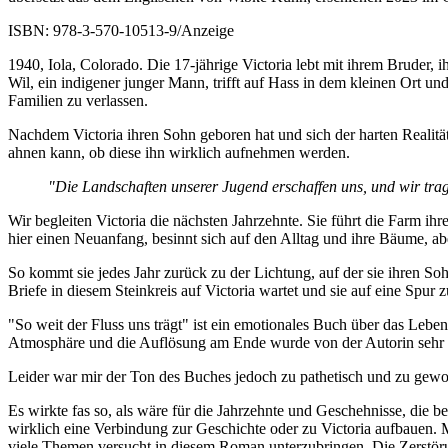
ISBN:
978-3-570-10513-9
/
Anzeige
1940, Iola, Colorado. Die 17-jährige Victoria lebt mit ihrem Bruder, i
Wil, ein indigener junger Mann, trifft auf Hass in dem kleinen Ort und 
Familien zu verlassen.
Nachdem Victoria ihren Sohn geboren hat und sich der harten Realität 
ahnen kann, ob diese ihn wirklich aufnehmen werden.
"Die Landschaften unserer Jugend erschaffen uns, und wir trag
Wir begleiten Victoria die nächsten Jahrzehnte. Sie führt die Farm ih
hier einen Neuanfang, besinnt sich auf den Alltag und ihre Bäume, aber
So kommt sie jedes Jahr zurück zu der Lichtung, auf der sie ihren Soh
Briefe in diesem Steinkreis auf Victoria wartet und sie auf eine Spur 
"So weit der Fluss uns trägt" ist ein emotionales Buch über das Lebe
Atmosphäre und die Auflösung am Ende wurde von der Autorin sehr 
Leider war mir der Ton des Buches jedoch zu pathetisch und zu gewo
Es wirkte fas so, als wäre für die Jahrzehnte und Geschehnisse, die 
wirklich eine Verbindung zur Geschichte oder zu Victoria aufbauen. M
viele Themen versucht in diesem Roman unterzubringen. Die Zerstöru