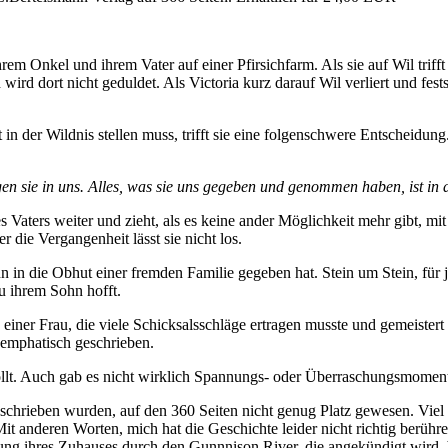
hrem Onkel und ihrem Vater auf einer Pfirsichfarm. Als sie auf Wil triff
wird dort nicht geduldet. Als Victoria kurz darauf Wil verliert und fests
in der Wildnis stellen muss, trifft sie eine folgenschwere Entscheidung
en sie in uns. Alles, was sie uns gegeben und genommen haben, ist in
res Vaters weiter und zieht, als es keine ander Möglichkeit mehr gibt, m
 die Vergangenheit lässt sie nicht los.
n in die Obhut einer fremden Familie gegeben hat. Stein um Stein, für j
zu ihrem Sohn hofft.
n einer Frau, die viele Schicksalsschläge ertragen musste und gemeiste
emphatisch geschrieben.
llt. Auch gab es nicht wirklich Spannungs- oder Überraschungsmomente
beschrieben wurden, auf den 360 Seiten nicht genug Platz gewesen. Viel
it anderen Worten, mich hat die Geschichte leider nicht richtig berühr
ng ihres Zuhauses durch den Gunnnison River, die angekündigt wird, b