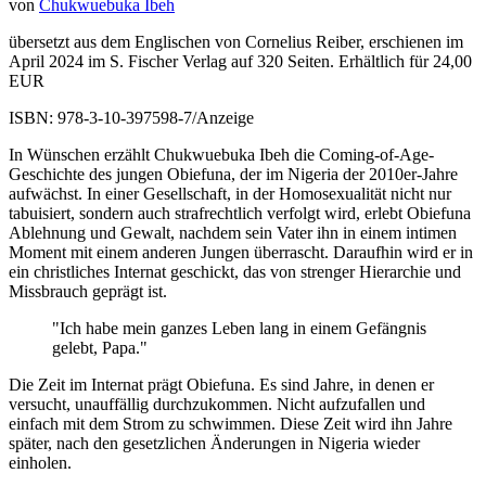
von
Chukwuebuka Ibeh
übersetzt aus dem Englischen von Cornelius Reiber, erschienen im
April 2024 im S. Fischer Verlag auf 320 Seiten. Erhältlich für 24,00
EUR
ISBN: 978-3-10-397598-7/Anzeige
In Wünschen erzählt Chukwuebuka Ibeh die Coming-of-Age-
Geschichte des jungen Obiefuna, der im Nigeria der 2010er-Jahre
aufwächst. In einer Gesellschaft, in der Homosexualität nicht nur
tabuisiert, sondern auch strafrechtlich verfolgt wird, erlebt Obiefuna
Ablehnung und Gewalt, nachdem sein Vater ihn in einem intimen
Moment mit einem anderen Jungen überrascht. Daraufhin wird er in
ein christliches Internat geschickt, das von strenger Hierarchie und
Missbrauch geprägt ist.
"Ich habe mein ganzes Leben lang in einem Gefängnis
gelebt, Papa."
Die Zeit im Internat prägt Obiefuna. Es sind Jahre, in denen er
versucht, unauffällig durchzukommen. Nicht aufzufallen und
einfach mit dem Strom zu schwimmen. Diese Zeit wird ihn Jahre
später, nach den gesetzlichen Änderungen in Nigeria wieder
einholen.