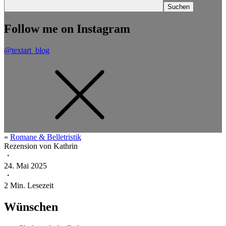
Follow me on Instagram
@textart_blog
«
Romane & Belletristik
Rezension von
Kathrin
・
24. Mai 2025
・
2
Min. Lesezeit
Wünschen