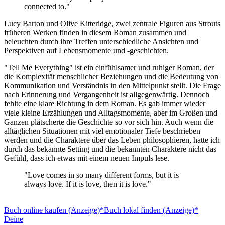
connected to."
Lucy Barton und Olive Kitteridge, zwei zentrale Figuren aus Strouts
früheren Werken finden in diesem Roman zusammen und
beleuchten durch ihre Treffen unterschiedliche Ansichten und
Perspektiven auf Lebensmomente und -geschichten.
"Tell Me Everything" ist ein einfühlsamer und ruhiger Roman, der
die Komplexität menschlicher Beziehungen und die Bedeutung von
Kommunikation und Verständnis in den Mittelpunkt stellt. Die Frage
nach Erinnerung und Vergangenheit ist allgegenwärtig. Dennoch
fehlte eine klare Richtung in dem Roman. Es gab immer wieder
viele kleine Erzählungen und Alltagsmomente, aber im Großen und
Ganzen plätscherte die Geschichte so vor sich hin. Auch wenn die
alltäglichen Situationen mit viel emotionaler Tiefe beschrieben
werden und die Charaktere über das Leben philosophieren, hatte ich
durch das bekannte Setting und die bekannten Charaktere nicht das
Gefühl, dass ich etwas mit einem neuen Impuls lese.
"Love comes in so many different forms, but it is
always love. If it is love, then it is love."
Buch online kaufen (Anzeige)*
Buch lokal finden (Anzeige)*
Deine