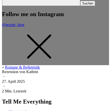
Follow me on Instagram
@textart_blog
«
Romane & Belletristik
Rezension von
Kathrin
・
27. April 2025
・
2
Min. Lesezeit
Tell Me Everything