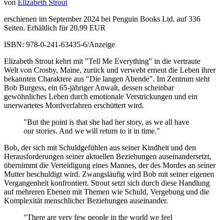
von
Elizabeth Strout
erschienen im September 2024 bei Penguin Books Ltd. auf 336
Seiten. Erhältlich für 20,99 EUR
ISBN: 978-0-241-63435-6/Anzeige
Elizabeth Strout kehrt mit "Tell Me Everything" in die vertraute
Welt von Crosby, Maine, zurück und verwebt erneut die Leben ihrer
bekannten Charaktere aus "Die langen Abende". Im Zentrum steht
Bob Burgess, ein 65-jähriger Anwalt, dessen scheinbar
gewöhnliches Leben durch emotionale Verstrickungen und ein
unerwartetes Mordverfahren erschüttert wird.
"But the point is that she had her story, as we all have
our stories. And we will return to it in time."
Bob, der sich mit Schuldgefühlen aus seiner Kindheit und den
Herausforderungen seiner aktuellen Beziehungen auseinandersetzt,
übernimmt die Verteidigung eines Mannes, der des Mordes an seiner
Mutter beschuldigt wird. Zwangsläufig wird Bob mit seiner eigenen
Vergangenheit konfrontiert. Strout setzt sich durch diese Handlung
auf mehreren Ebenen mit Themen wie Schuld, Vergebung und die
Komplexität menschlicher Beziehungen auseinander.
"There are very few people in the world we feel