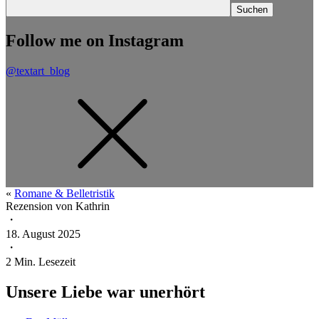
Follow me on Instagram
@textart_blog
«
Romane & Belletristik
Rezension von
Kathrin
・
18. August 2025
・
2
Min. Lesezeit
Unsere Liebe war unerhört