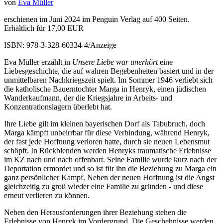
von
Eva Müller
erschienen im Juni 2024 im Penguin Verlag auf 400 Seiten.
Erhältlich für 17,00 EUR
ISBN: 978-3-328-60334-4/Anzeige
Eva Müller erzählt in
Unsere Liebe war unerhört
eine
Liebesgeschichte, die auf wahren Begebenheiten basiert und in der
unmittelbaren Nachkriegszeit spielt. Im Sommer 1946 verliebt sich
die katholische Bauerntochter Marga in Henryk, einen jüdischen
Wanderkaufmann, der die Kriegsjahre in Arbeits- und
Konzentrationslagern überlebt hat.
Ihre Liebe gilt im kleinen bayerischen Dorf als Tabubruch, doch
Marga kämpft unbeirrbar für diese Verbindung, während Henryk,
der fast jede Hoffnung verloren hatte, durch sie neuen Lebensmut
schöpft. In Rückblenden werden Henryks traumatische Erlebnisse
im KZ nach und nach offenbart. Seine Familie wurde kurz nach der
Deportation ermordet und so ist für ihn die Beziehung zu Marga ein
ganz persönlicher Kampf. Neben der neuen Hoffnung ist die Angst
gleichzeitig zu groß wieder eine Familie zu gründen - und diese
erneut verlieren zu können.
Neben den Herausforderungen ihrer Beziehung stehen die
Erlebnisse von Henryk im Vordergrund. Die Geschehnisse werden