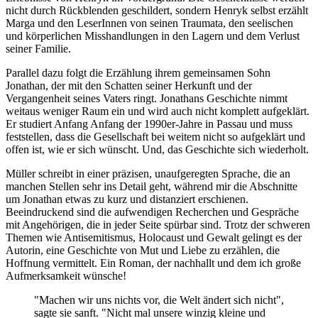
nicht durch Rückblenden geschildert, sondern Henryk selbst erzählt
Marga und den LeserInnen von seinen Traumata, den seelischen
und körperlichen Misshandlungen in den Lagern und dem Verlust
seiner Familie.
Parallel dazu folgt die Erzählung ihrem gemeinsamen Sohn
Jonathan, der mit den Schatten seiner Herkunft und der
Vergangenheit seines Vaters ringt. Jonathans Geschichte nimmt
weitaus weniger Raum ein und wird auch nicht komplett aufgeklärt.
Er studiert Anfang Anfang der 1990er-Jahre in Passau und muss
feststellen, dass die Gesellschaft bei weitem nicht so aufgeklärt und
offen ist, wie er sich wünscht. Und, das Geschichte sich wiederholt.
Müller schreibt in einer präzisen, unaufgeregten Sprache, die an
manchen Stellen sehr ins Detail geht, während mir die Abschnitte
um Jonathan etwas zu kurz und distanziert erschienen.
Beeindruckend sind die aufwendigen Recherchen und Gespräche
mit Angehörigen, die in jeder Seite spürbar sind. Trotz der schweren
Themen wie Antisemitismus, Holocaust und Gewalt gelingt es der
Autorin, eine Geschichte von Mut und Liebe zu erzählen, die
Hoffnung vermittelt. Ein Roman, der nachhallt und dem ich große
Aufmerksamkeit wünsche!
"Machen wir uns nichts vor, die Welt ändert sich nicht",
sagte sie sanft. "Nicht mal unsere winzig kleine und