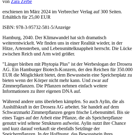
von
Zara Zerbe
erschienen im März 2024 im Verbrecher Verlag auf 300 Seiten.
Erhältlich für 25,00 EUR
ISBN: 978-3-95732-581-5/Anzeige
Hamburg, 2040. Der Klimawandel hat sich dramatisch
weiterentwickelt. Wir finden uns in einer Realität wieder, in der
Hitze, Artensterben, und Lebensmittelknappheit herrscht. Die Lücke
zwischen Reich und Arm wird größer.
"Länger bleiben mit Phytopia Plus" ist der Werbeslogan der Drosera
AG. Ein Hamburger Biotech-Konzern, der den Reichen für 350.000
EUR die Möglichkeit bietet, dem Bewusstsein eine Speicherplatz zu
bieten wenn der Körper nicht mehr kann. Und zwar auf
Zimmerpflanzen. Die Pflanzen nehmen einfach weitere
Informationen zu ihrer eigenen DNA auf.
Während andere ums überleben kämpfen. So auch Aylin, die als
Aushilfskraft in der Drosera AG arbeitet. Sie handelt auf dem
Schwarzmarkt Zimmerpflanzen gegen frische Lebensmittel. Bis sie
eines Tages auf der Arbeit eine Pflanze, die als Speicherpflanze
genutzt wird seltene Strukturen aufweist. Aylin nutzt ihre Chance
und kurz darauf verkauft sie ebenfalls Setzlinge der
Speicherpflanzen. In der Hoffnung, das Bewusstsein ihres