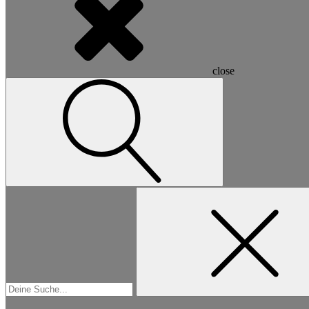
close
Suchen
nach: