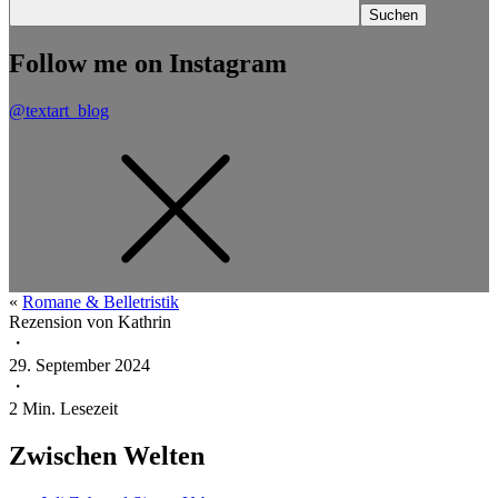
Follow me on Instagram
@textart_blog
«
Romane & Belletristik
Rezension von
Kathrin
・
29. September 2024
・
2
Min. Lesezeit
Zwischen Welten