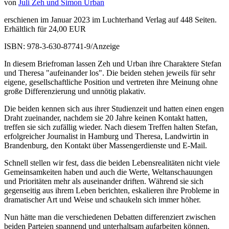
von
Juli Zeh und Simon Urban
erschienen im Januar 2023 im Luchterhand Verlag auf 448 Seiten.
Erhältlich für 24,00 EUR
ISBN: 978-3-630-87741-9/Anzeige
In diesem Briefroman lassen Zeh und Urban ihre Charaktere Stefan
und Theresa "aufeinander los". Die beiden stehen jeweils für sehr
eigene, gesellschaftliche Position und vertreten ihre Meinung ohne
große Differenzierung und unnötig plakativ.
Die beiden kennen sich aus ihrer Studienzeit und hatten einen engen
Draht zueinander, nachdem sie 20 Jahre keinen Kontakt hatten,
treffen sie sich zufällig wieder. Nach diesem Treffen halten Stefan,
erfolgreicher Journalist in Hamburg und Theresa, Landwirtin in
Brandenburg, den Kontakt über Massengerdienste und E-Mail.
Schnell stellen wir fest, dass die beiden Lebensrealitäten nicht viele
Gemeinsamkeiten haben und auch die Werte, Weltanschauungen
und Prioritäten mehr als auseinander driften. Während sie sich
gegenseitig aus ihrem Leben berichten, eskalieren ihre Probleme in
dramatischer Art und Weise und schaukeln sich immer höher.
Nun hätte man die verschiedenen Debatten differenziert zwischen
beiden Parteien spannend und unterhaltsam aufarbeiten können.