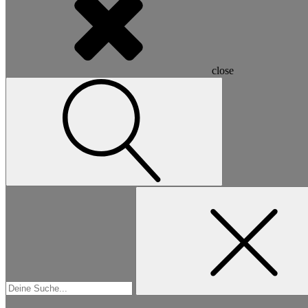
close
Suchen
nach: