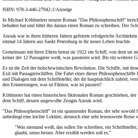
ISBN: 978-3-446-27942-1/Anzeige
In Michael Köhlmeiers neuem Roman "Das Philosophenschiff" berichtet 
behalten hat und bittet ihn daraus einen Roman zu schreiben. Der Schr
Anouk war in ihren früheren Jahren gefeierte erfolgreiche Architektin
einmal 14 Jahren aus Sankt Petersburg in ihr neues Leben brachte.
Gemeinsam mit ihren Eltern betrat sie 1922 ein Schiff, von dem sie ni
keiner der 12 Passagiere weiß, was passieren wird. Bis ein weiterer G
Es ist die Zeit der bolschewistischen Revolution. Die Schiffe, mit d
Exil mit Passagierschiffen. Die Fahrt eines dieser Philosophenschiff
und Dialogen mit dem Schriftsteller, der ihr hauptsächlich zuhört, ve
den Erinnerungen, was ist Fiktion, was ist passiert?
Köhlmeier hat einen historischen fiktionalen Roman geschrieben, der 
dem Schiff, dessen ungewollte Zeugin Anouk wird.
"Das Philosophenschiff" ist ein spannender Roman, der sehr sowohl hi
unbedingt eine leichte Lektüre, dennoch eine sehr lesenswerte Reis
"Was niemand weiß, das sollen Sie schreiben, ein Schriftsteller
glaubt, umso besser. Aber erzählt werden soll es."