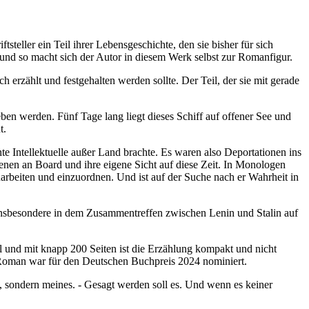
eller ein Teil ihrer Lebensgeschichte, den sie bisher für sich
, und so macht sich der Autor in diesem Werk selbst zur Romanfigur.
 erzählt und festgehalten werden sollte. Der Teil, der sie mit gerade
eben werden. Fünf Tage lang liegt dieses Schiff auf offener See und
t.
e Intellektuelle außer Land brachte. Es waren also Deportationen ins
senen an Board und ihre eigene Sicht auf diese Zeit. In Monologen
zuarbeiten und einzuordnen. Und ist auf der Suche nach er Wahrheit in
. Insbesondere in dem Zusammentreffen zwischen Lenin und Stalin auf
el und mit knapp 200 Seiten ist die Erzählung kompakt und nicht
s Roman war für den Deutschen Buchpreis 2024 nominiert.
em, sondern meines. - Gesagt werden soll es. Und wenn es keiner