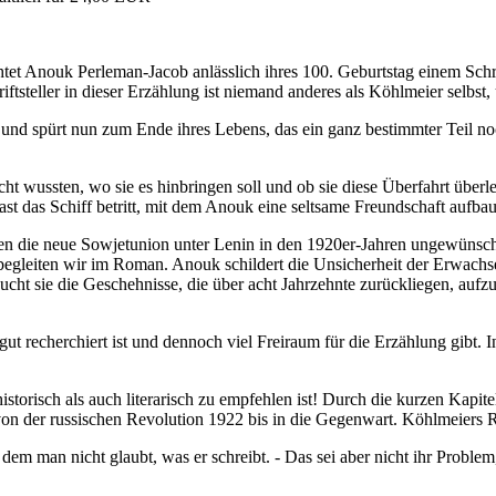
Anouk Perleman-Jacob anlässlich ihres 100. Geburtstag einem Schriftst
iftsteller in dieser Erzählung ist niemand anderes als Köhlmeier selbst
 und spürt nun zum Ende ihres Lebens, das ein ganz bestimmter Teil noch
cht wussten, wo sie es hinbringen soll und ob sie diese Überfahrt überl
ast das Schiff betritt, mit dem Anouk eine seltsame Freundschaft aufbau
enen die neue Sowjetunion unter Lenin in den 1920er-Jahren ungewünscht
e begleiten wir im Roman. Anouk schildert die Unsicherheit der Erwach
rsucht sie die Geschehnisse, die über acht Jahrzehnte zurückliegen, auf
gut recherchiert ist und dennoch viel Freiraum für die Erzählung gibt
storisch als auch literarisch zu empfehlen ist! Durch die kurzen Kapit
e von der russischen Revolution 1922 bis in die Gegenwart. Köhlmeier
, dem man nicht glaubt, was er schreibt. - Das sei aber nicht ihr Probl