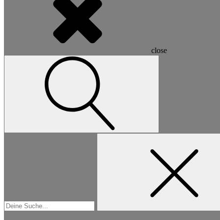
close
Suchen
nach: