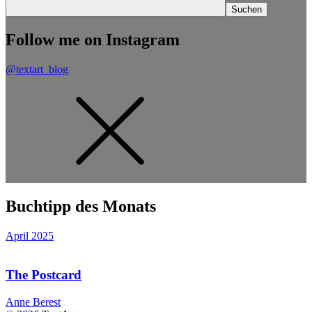
Follow me on Instagram
@textart_blog
Buchtipp des Monats
April 2025
The Postcard
Anne Berest