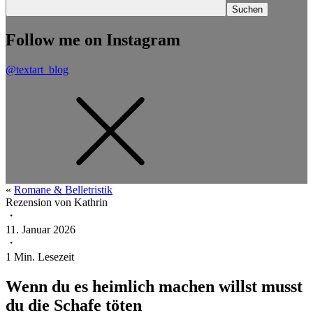
Follow me on Instagram
@textart_blog
«
Romane & Belletristik
Rezension von
Kathrin
・
11. Januar 2026
・
1
Min. Lesezeit
Wenn du es heimlich machen willst musst
du die Schafe töten