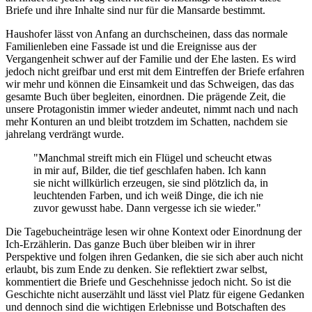
Briefe und ihre Inhalte sind nur für die Mansarde bestimmt.
Haushofer lässt von Anfang an durchscheinen, dass das normale
Familienleben eine Fassade ist und die Ereignisse aus der
Vergangenheit schwer auf der Familie und der Ehe lasten. Es wird
jedoch nicht greifbar und erst mit dem Eintreffen der Briefe erfahren
wir mehr und können die Einsamkeit und das Schweigen, das das
gesamte Buch über begleiten, einordnen. Die prägende Zeit, die
unsere Protagonistin immer wieder andeutet, nimmt nach und nach
mehr Konturen an und bleibt trotzdem im Schatten, nachdem sie
jahrelang verdrängt wurde.
"Manchmal streift mich ein Flügel und scheucht etwas
in mir auf, Bilder, die tief geschlafen haben. Ich kann
sie nicht willkürlich erzeugen, sie sind plötzlich da, in
leuchtenden Farben, und ich weiß Dinge, die ich nie
zuvor gewusst habe. Dann vergesse ich sie wieder."
Die Tagebucheinträge lesen wir ohne Kontext oder Einordnung der
Ich-Erzählerin. Das ganze Buch über bleiben wir in ihrer
Perspektive und folgen ihren Gedanken, die sie sich aber auch nicht
erlaubt, bis zum Ende zu denken. Sie reflektiert zwar selbst,
kommentiert die Briefe und Geschehnisse jedoch nicht. So ist die
Geschichte nicht auserzählt und lässt viel Platz für eigene Gedanken
und dennoch sind die wichtigen Erlebnisse und Botschaften des