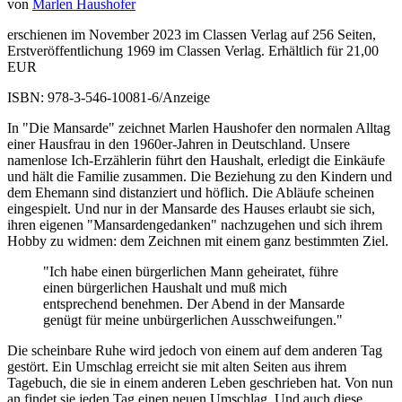
von
Marlen Haushofer
erschienen im November 2023 im Classen Verlag auf 256 Seiten,
Erstveröffentlichung 1969 im Classen Verlag. Erhältlich für 21,00
EUR
ISBN: 978-3-546-10081-6/Anzeige
In "Die Mansarde" zeichnet Marlen Haushofer den normalen Alltag
einer Hausfrau in den 1960er-Jahren in Deutschland. Unsere
namenlose Ich-Erzählerin führt den Haushalt, erledigt die Einkäufe
und hält die Familie zusammen. Die Beziehung zu den Kindern und
dem Ehemann sind distanziert und höflich. Die Abläufe scheinen
eingespielt. Und nur in der Mansarde des Hauses erlaubt sie sich,
ihren eigenen "Mansardengedanken" nachzugehen und sich ihrem
Hobby zu widmen: dem Zeichnen mit einem ganz bestimmten Ziel.
"Ich habe einen bürgerlichen Mann geheiratet, führe
einen bürgerlichen Haushalt und muß mich
entsprechend benehmen. Der Abend in der Mansarde
genügt für meine unbürgerlichen Ausschweifungen."
Die scheinbare Ruhe wird jedoch von einem auf dem anderen Tag
gestört. Ein Umschlag erreicht sie mit alten Seiten aus ihrem
Tagebuch, die sie in einem anderen Leben geschrieben hat. Von nun
an findet sie jeden Tag einen neuen Umschlag. Und auch diese