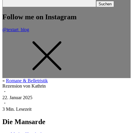
Follow me on Instagram
@textart_blog
«
Romane & Belletristik
Rezension von
Kathrin
・
22. Januar 2025
・
3
Min. Lesezeit
Die Mansarde