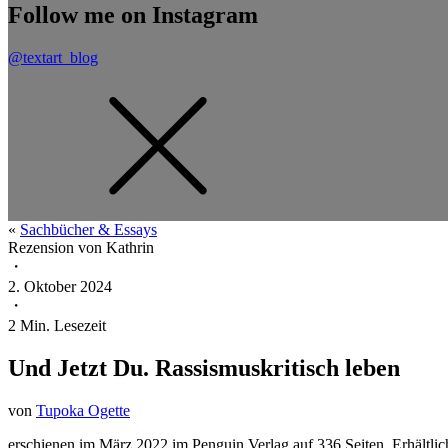
Follow me on Instagram
@textart_blog
«
Sachbücher & Essays
Rezension von
Kathrin
・
2. Oktober 2024
・
2
Min. Lesezeit
Und Jetzt Du. Rassismuskritisch leben
von
Tupoka Ogette
erschienen im März 2022 im Penguin Verlag auf 336 Seiten. Erhältli