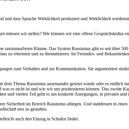
d und dass Sprache Wirklichkeit produziert und Wirklichkeit wiederum
agen müssen wir stellen? Wie können wir eine offene Gesprächskultur e
ft keine rassismusfreien Räume. Das System Rassismus gibt es seit über 
mus zu erkennen und zu thematisieren. Im Freundes- und Bekanntenkreis,
regungen zum Verhalten und zur Kommunikation. Sie argumentiert struktu
t dem Thema Rassismus auseinander gesetzt wurde oder es endlich tun 
d was es nicht ist und wie wir uns positionieren können. Das zweite Ka
tten und vierten Teil geht es um konkrete Anregungen, in privaten und i
unsere Sicherheit im Bereich Rassismus ablegen. Und stattdessen in ein
llschaft neu zu gestalten.
ielleicht auch den Einzug in Schulen findet.