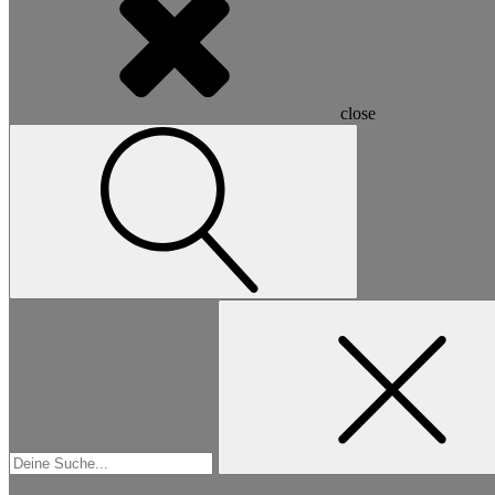
close
Suchen
nach: