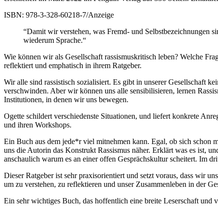
ISBN: 978-3-328-60218-7/Anzeige
“Damit wir verstehen, was Fremd- und Selbstbezeichnungen sin
wiederum Sprache.“
Wie können wir als Gesellschaft rassismuskritisch leben? Welche Fr
reflektiert und emphatisch in ihrem Ratgeber.
Wir alle sind rassistisch sozialisiert. Es gibt in unserer Gesellscha
verschwinden. Aber wir können uns alle sensibilisieren, lernen Rassis
Institutionen, in denen wir uns bewegen.
Ogette schildert verschiedenste Situationen, und liefert konkrete An
und ihren Workshops.
Ein Buch aus dem jede*r viel mitnehmen kann. Egal, ob sich schon mi
uns die Autorin das Konstrukt Rassismus näher. Erklärt was es ist, un
anschaulich warum es an einer offen Gesprächskultur scheitert. Im dri
Dieser Ratgeber ist sehr praxisorientiert und setzt voraus, dass wir 
um zu verstehen, zu reflektieren und unser Zusammenleben in der Gese
Ein sehr wichtiges Buch, das hoffentlich eine breite Leserschaft und v