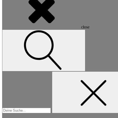
close
Suchen
nach: