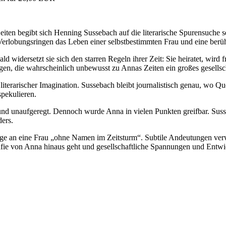
iten begibt sich Henning Sussebach auf die literarische Spurensuche se
Verlobungsringen das Leben einer selbstbestimmten Frau und eine berü
ald widersetzt sie sich den starren Regeln ihrer Zeit: Sie heiratet, wird
gen, die wahrscheinlich unbewusst zu Annas Zeiten ein großes gesellsc
iterarischer Imagination. Sussebach bleibt journalistisch genau, wo Q
pekulieren.
h und unaufgeregt. Dennoch wurde Anna in vielen Punkten greifbar. Suss
ders.
age an eine Frau „ohne Namen im Zeitsturm“. Subtile Andeutungen verwe
grafie von Anna hinaus geht und gesellschaftliche Spannungen und Entw