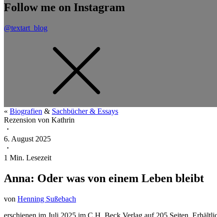
Follow me on Instagram
@textart_blog
«
Biografien
&
Sachbücher & Essays
Rezension von
Kathrin
・
6. August 2025
・
1
Min. Lesezeit
Anna: Oder was von einem Leben bleibt
von
Henning Sußebach
erschienen im Juli 2025 im C.H. Beck Verlag auf 205 Seiten. Erhältl