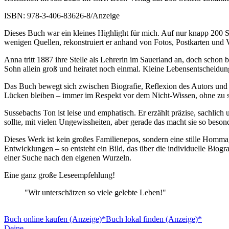
ISBN: 978-3-406-83626-8/Anzeige
Dieses Buch war ein kleines Highlight für mich. Auf nur knapp 200 Se
wenigen Quellen, rekonstruiert er anhand von Fotos, Postkarten und 
Anna tritt 1887 ihre Stelle als Lehrerin im Sauerland an, doch schon b
Sohn allein groß und heiratet noch einmal. Kleine Lebensentscheidun
Das Buch bewegt sich zwischen Biografie, Reflexion des Autors und l
Lücken bleiben – immer im Respekt vor dem Nicht-Wissen, ohne zu s
Sussebachs Ton ist leise und emphatisch. Er erzählt präzise, sachlic
sollte, mit vielen Ungewissheiten, aber gerade das macht sie so beson
Dieses Werk ist kein großes Familienepos, sondern eine stille Homm
Entwicklungen – so entsteht ein Bild, das über die individuelle Bio
einer Suche nach den eigenen Wurzeln.
Eine ganz große Leseempfehlung!
"Wir unterschätzen so viele gelebte Leben!"
Buch online kaufen (Anzeige)*
Buch lokal finden (Anzeige)*
Deine