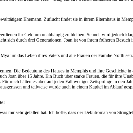
ewalttätigem Ehemann. Zuflucht findet sie in ihrem Elternhaus in Mem
ienen ihr Geld um unabhängig zu bleiben. Schnell wird jedoch klar, d
t sich durch drei Generationen. Joan ist von ihrem früheren Besuch im
nd Mya um das Leben ihres Vaters und alle Frauen der Familie North s
 kennen. Die Bedeutung des Hauses in Memphis und ihre Geschichte in
n auch Joan über 15 Jahre. Ein Buch über starke Frauen, die für ihre 
Für mich hätten es aber auf jeden Fall weniger Zeitsprünge in den Jahr
rausgerissen und teilweise wurde auch in einem Kapitel im Ablauf ges
te!
s mir sehr gefallen hat. Ich hoffe, dass der Debütroman von Stringfel