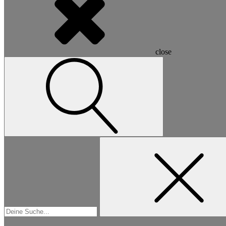
close
Suchen
nach: