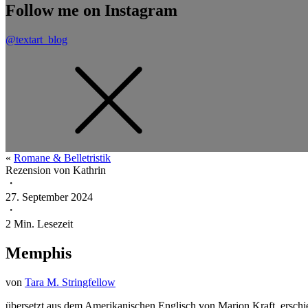
Follow me on Instagram
@textart_blog
«
Romane & Belletristik
Rezension von
Kathrin
・
27. September 2024
・
2
Min. Lesezeit
Memphis
von
Tara M. Stringfellow
übersetzt aus dem Amerikanischen Englisch von Marion Kraft, erschi