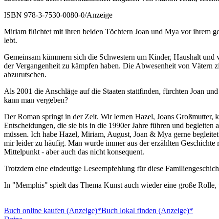
ISBN 978-3-7530-0080-0/Anzeige
Miriam flüchtet mit ihren beiden Töchtern Joan und Mya vor ihrem g
lebt.
Gemeinsam kümmern sich die Schwestern um Kinder, Haushalt und verd
der Vergangenheit zu kämpfen haben. Die Abwesenheit von Vätern zieh
abzurutschen.
Als 2001 die Anschläge auf die Staaten stattfinden, fürchten Joan u
kann man vergeben?
Der Roman springt in der Zeit. Wir lernen Hazel, Joans Großmutter,
Entscheidungen, die sie bis in die 1990er Jahre führen und begleite
müssen. Ich habe Hazel, Miriam, August, Joan & Mya gerne begleitet. 
mir leider zu häufig. Man wurde immer aus der erzählten Geschichte 
Mittelpunkt - aber auch das nicht konsequent.
Trotzdem eine eindeutige Leseempfehlung für diese Familiengeschich
In "Memphis" spielt das Thema Kunst auch wieder eine große Rolle, wa
Buch online kaufen (Anzeige)*
Buch lokal finden (Anzeige)*