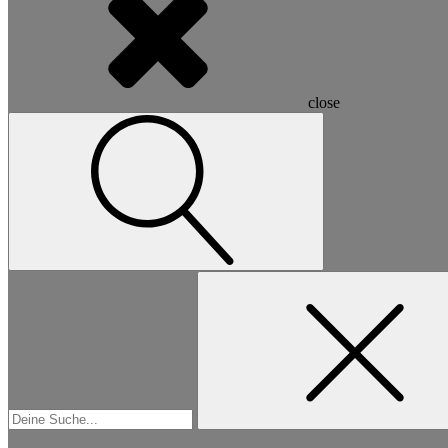
close
Suchen
nach: