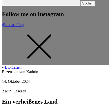
Follow me on Instagram
@textart_blog
«
Biografien
Rezension von
Kathrin
・
14. Oktober 2024
・
2
Min. Lesezeit
Ein verheißenes Land