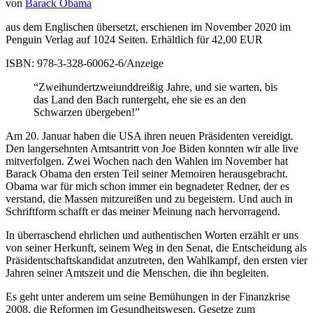
von
Barack Obama
aus dem Englischen übersetzt, erschienen im November 2020 im
Penguin Verlag auf 1024 Seiten. Erhältlich für 42,00 EUR
ISBN: 978-3-328-60062-6/Anzeige
“Zweihundertzweiunddreißig Jahre, und sie warten, bis
das Land den Bach runtergeht, ehe sie es an den
Schwarzen übergeben!”
Am 20. Januar haben die USA ihren neuen Präsidenten vereidigt.
Den langersehnten Amtsantritt von Joe Biden konnten wir alle live
mitverfolgen. Zwei Wochen nach den Wahlen im November hat
Barack Obama den ersten Teil seiner Memoiren herausgebracht.
Obama war für mich schon immer ein begnadeter Redner, der es
verstand, die Massen mitzureißen und zu begeistern. Und auch in
Schriftform schafft er das meiner Meinung nach hervorragend.
In überraschend ehrlichen und authentischen Worten erzählt er uns
von seiner Herkunft, seinem Weg in den Senat, die Entscheidung als
Präsidentschaftskandidat anzutreten, den Wahlkampf, den ersten vier
Jahren seiner Amtszeit und die Menschen, die ihn begleiten.
Es geht unter anderem um seine Bemühungen in der Finanzkrise
2008, die Reformen im Gesundheitswesen, Gesetze zum