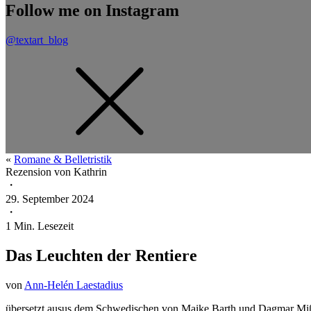
Follow me on Instagram
@textart_blog
«
Romane & Belletristik
Rezension von
Kathrin
・
29. September 2024
・
1
Min. Lesezeit
Das Leuchten der Rentiere
von
Ann-Helén Laestadius
übersetzt ausus dem Schwedischen von Maike Barth und Dagmar Mißf