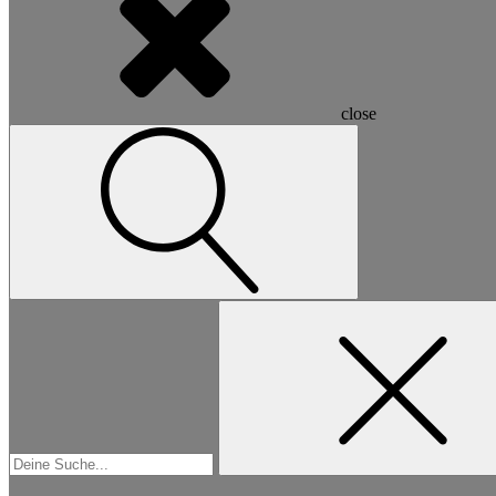
close
Suchen
nach: