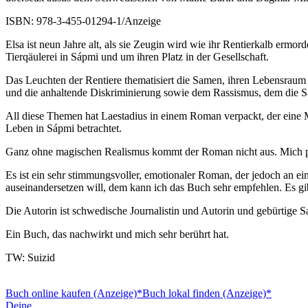
ISBN: 978-3-455-01294-1/Anzeige
Elsa ist neun Jahre alt, als sie Zeugin wird wie ihr Rentierkalb ermor
Tierqäulerei in Sápmi und um ihren Platz in der Gesellschaft.
Das Leuchten der Rentiere thematisiert die Samen, ihren Lebensraum
und die anhaltende Diskriminierung sowie dem Rassismus, dem die S
All diese Themen hat Laestadius in einem Roman verpackt, der eine Mi
Leben in Sápmi betrachtet.
Ganz ohne magischen Realismus kommt der Roman nicht aus. Mich pers
Es ist ein sehr stimmungsvoller, emotionaler Roman, der jedoch an ein
auseinandersetzen will, dem kann ich das Buch sehr empfehlen. Es g
Die Autorin ist schwedische Journalistin und Autorin und gebürtige S
Ein Buch, das nachwirkt und mich sehr berührt hat.
TW: Suizid
Buch online kaufen (Anzeige)*
Buch lokal finden (Anzeige)*
Deine