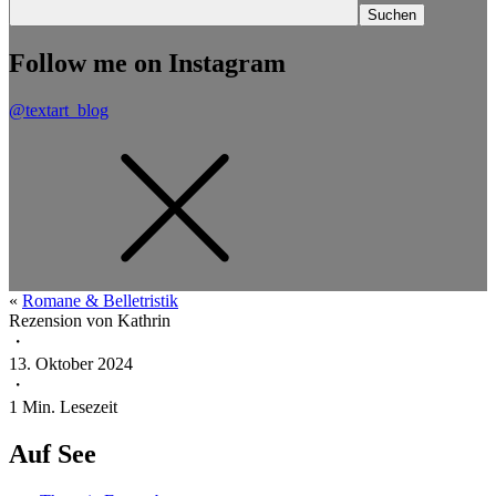
Follow me on Instagram
@textart_blog
«
Romane & Belletristik
Rezension von
Kathrin
・
13. Oktober 2024
・
1
Min. Lesezeit
Auf See