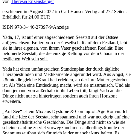
von
Theresia Enzensberger
erschienen im August 2022 im Carl Hanser Verlag auf 272 Seiten.
Erhältlich für 24,00 EUR
ISBN:
978-3-446-27397-9
/Anzeige
Yada, 17, ist auf einer abgeschiedenen Seestatt auf der Ostsee
aufgewachsen. Isoliert von der Gesellschaft auf dem Festland, lebt
sie in ihrer eigenen, von ihrem Vater geschaffenen Realität: Eine
betonierte Seestatt, die die einzige Rettung vor dem Chaos in der
restlichen Welt sein soll.
Yada hat einen umfangreichen Stundenplan der durch tägliche
Therapiestunden und Medikamente abgerundet wird. Aus Angst, sie
könnte die gleiche Krankheit erleiden, an der ihre Mutter gestorben
ist. Als Yada eine Entdeckung macht, wird sie misstrauisch. Und als
dann jemand von außerhalb in ihr Leben tritt, fängt Yada an die
Dinge nicht nur zu hinterfragen sondern auch ihren Horizont
erweitern.
„Auf See“ ist ein Mix aus Dystopie & Coming-of-Age Roman. Ich
fand die Idee der Seestatt sehr spannend und war neugierig auf eine
gesellschaftskritische Geschichte. Die Dinge sind nicht so wie sie
scheinen - ohne zu viel vorwegzunehmen - allerdings konnte der
Spannungsaufbau sich für mich leider nur sehr kurz halten. Es