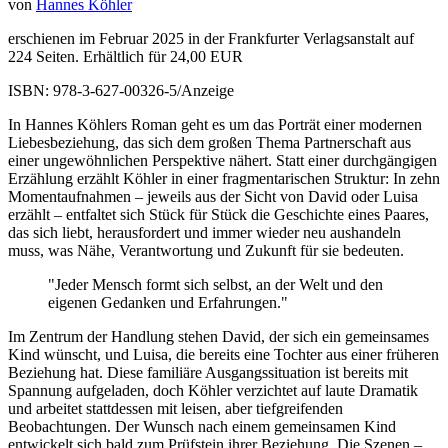
von
Hannes Köhler
erschienen im Februar 2025 in der Frankfurter Verlagsanstalt auf
224 Seiten. Erhältlich für 24,00 EUR
ISBN: 978-3-627-00326-5/Anzeige
In Hannes Köhlers Roman geht es um das Porträt einer modernen
Liebesbeziehung, das sich dem großen Thema Partnerschaft aus
einer ungewöhnlichen Perspektive nähert. Statt einer durchgängigen
Erzählung erzählt Köhler in einer fragmentarischen Struktur: In zehn
Momentaufnahmen – jeweils aus der Sicht von David oder Luisa
erzählt – entfaltet sich Stück für Stück die Geschichte eines Paares,
das sich liebt, herausfordert und immer wieder neu aushandeln
muss, was Nähe, Verantwortung und Zukunft für sie bedeuten.
"Jeder Mensch formt sich selbst, an der Welt und den
eigenen Gedanken und Erfahrungen."
Im Zentrum der Handlung stehen David, der sich ein gemeinsames
Kind wünscht, und Luisa, die bereits eine Tochter aus einer früheren
Beziehung hat. Diese familiäre Ausgangssituation ist bereits mit
Spannung aufgeladen, doch Köhler verzichtet auf laute Dramatik
und arbeitet stattdessen mit leisen, aber tiefgreifenden
Beobachtungen. Der Wunsch nach einem gemeinsamen Kind
entwickelt sich bald zum Prüfstein ihrer Beziehung. Die Szenen –