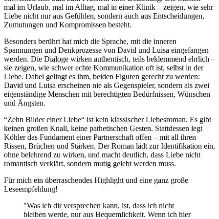
mal im Urlaub, mal im Alltag, mal in einer Klinik – zeigen, wie sehr
Liebe nicht nur aus Gefühlen, sondern auch aus Entscheidungen,
Zumutungen und Kompromissen besteht.
Besonders berührt hat mich die Sprache, mit die inneren
Spannungen und Denkprozesse von David und Luisa eingefangen
werden. Die Dialoge wirken authentisch, teils beklemmend ehrlich –
sie zeigen, wie schwer echte Kommunikation oft ist, selbst in der
Liebe. Dabei gelingt es ihm, beiden Figuren gerecht zu werden:
David und Luisa erscheinen nie als Gegenspieler, sondern als zwei
eigenständige Menschen mit berechtigten Bedürfnissen, Wünschen
und Ängsten.
“Zehn Bilder einer Liebe“ ist kein klassischer Liebesroman. Es gibt
keinen großen Knall, keine pathetischen Gesten. Stattdessen legt
Köhler das Fundament einer Partnerschaft offen – mit all ihren
Rissen, Brüchen und Stärken. Der Roman lädt zur Identifikation ein,
ohne belehrend zu wirken, und macht deutlich, dass Liebe nicht
romantisch verklärt, sondern mutig gelebt werden muss.
Für mich ein überraschendes Highlight und eine ganz große
Leseempfehlung!
"Was ich dir versprechen kann, ist, dass ich nicht
bleiben werde, nur aus Bequemlichkeit. Wenn ich hier