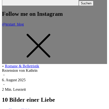
Follow me on Instagram
@textart_blog
«
Romane & Belletristik
Rezension von
Kathrin
・
6. August 2025
・
2
Min. Lesezeit
10 Bilder einer Liebe