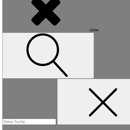
close
Suchen
nach: