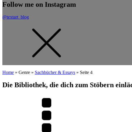
Follow me on Instagram
@textart_blog
Home
»
Genre
»
Sachbücher & Essays
»
Seite 4
Die Bibliothek, die dich zum Stöbern einl