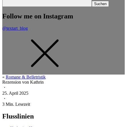
Follow me on Instagram
@textart_blog
«
Romane & Belletristik
Rezension von
Kathrin
・
25. April 2025
・
3
Min. Lesezeit
Flusslinien