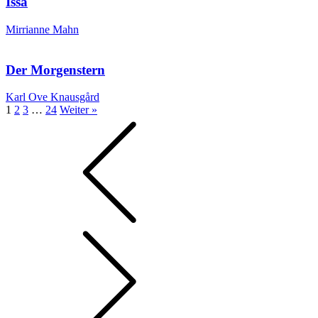
Issa
Mirrianne Mahn
Der Morgenstern
Karl Ove Knausgård
1
2
3
…
24
Weiter »