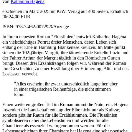
von
Katharina Hagena
erschienen im März 2025 im KiWi Verlag auf 400 Seiten. Erhältlich
für 24,00 EUR
ISBN: 978-3-462-00729-9/Anzeige
In ihrem neuesten Roman "Flusslinien" entwirft Katharina Hagena
ein vielschichtiges Porträt dreier Menschen, deren Leben sich
entlang der Elbe in Hamburg-Blankenese kreuzen. Im Mittelpunkt
stehen die 102-jährige Margrit, ihre tätowierende Enkelin Luzie und
der Fahrer Arthur, der Margrit täglich in den Römischen Garten
bringt. Diesen drei Erzählsträngen folgen wir, während der Roman
ihre Geschichten zu einer Erzählung über Erinnerung, Alter und das
Loslassen verwebt.
"Alles erscheint ihr zwar unterschiedlich lange her, aber
in einer trügerischen Reihenfolge, die nicht stimmen
kann."
Einen weiteren großen Teil im Roman nimmt die Natur ein. Hagena
inszeniert die Landschaft entlang der Elbe nicht nur als Kulisse,
sondern gibt ihr Raum für alle Erzählstimmen. Die Flusslinien
symbolisieren dabei die Lebenslinien und werden für alle
Charaktere als essenziell wahrgenommen werden. Für die
Lebensgeschichten ihrer Charaktere hat Hagena eine sehr poetische