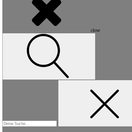
close
Suchen
nach: