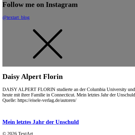
Follow me on Instagram
@textart_blog
Daisy Alpert Florin
DAISY ALPERT FLORIN studierte an der Columbia University und der 
heute mit ihrer Familie in Connecticut. Mein letztes Jahr der Unschu
Quelle: https://eisele-verlag.de/autoren/
Mein letztes Jahr der Unschuld
© 2026 TextArt