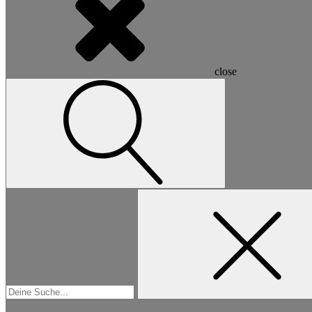
close
Suchen
nach: